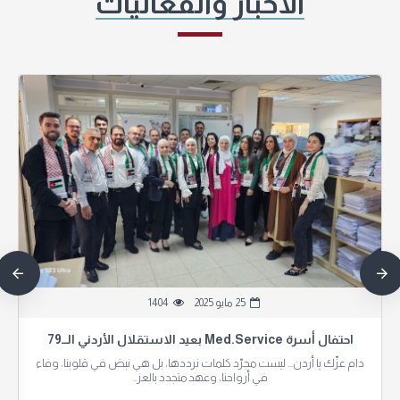
الأخبار والفعاليات
25
مايو 2025
1404
احتفال أسرة Med.Service بعيد الاستقلال الأردني الــ79
دام عزّك يا أردن... ليست مجرّد كلمات نرددها، بل هي نبض في قلوبنا، وفاء
في أرواحنا، وعهد متجدد بالعز..