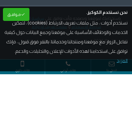
نحن نستخدم الكوكيز.
مـوافـق
باستخدامك لموقعنا وتصفحه فأنت توافق على
سياسة الخصوصية
،
نستخدم أدوات ، مثل ملفات تعريف الارتباط (cookies) ، لتمكين
شروط الإستخدام
و
ملفات تعريف الإرتباط
.
الخدمات والوظائف الأساسية على موقعنا وجمع البيانات حول كيفية
©
2026 ميد سيرفس, جميع الحقوق محفوظة
تفاعل الزوار مع موقعنا ومنتجاتنا وخدماتنا. بالنقر فوق قبول ، فإنك
توافق على استخدامنا لهذه الأدوات للإعلان والتحليلات والدعم.
المزيد
دعم FOXRiG.com
اتصل بنا
هاتف أرضي
هاتف خلوي