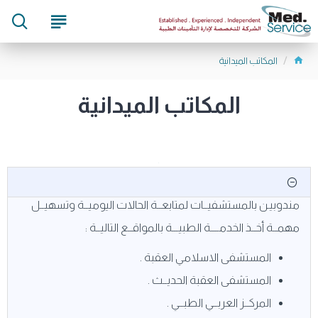
المكاتب الميدانية
المكاتب الميدانية
مندوبيـن بالمستشفيــات لمتابعــة الحالات اليوميــة وتسهيــل
مهمــة أخــذ الخدمــــة الطبيـــة بالمواقــع التاليــة :
المستشفى الاسلامي العقبة .
المستشفى العقبة الحديــث .
المركــز العربــي الطبــي .